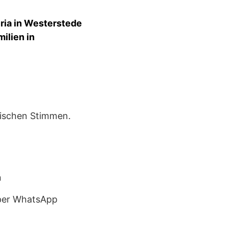
ria in Westerstede
milien in
tischen Stimmen.
n
 per WhatsApp