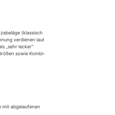
zzabeläge (klassisch
hnung verdienen laut
s „sehr lecker“
 Größen sowie Kombi-
e mit abgelaufenen