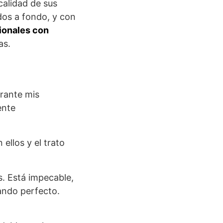
calidad de sus
dos a fondo, y con
cionales con
as.
urante mis
ente
ellos y el trato
s. Está impecable,
ando perfecto.