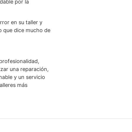
able por la
ror en su taller y
to que dice mucho de
profesionalidad,
izar una reparación,
able y un servicio
talleres más