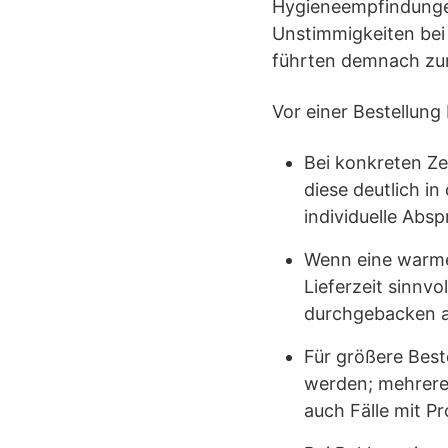
Hygieneempfindunge
Unstimmigkeiten bei 
führten demnach zur
Vor einer Bestellung
Bei konkreten Ze
diese deutlich i
individuelle Abs
Wenn eine warme,
Lieferzeit sinnvo
durchgebacken 
Für größere Beste
werden; mehrere
auch Fälle mit 