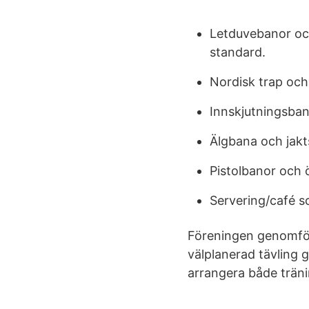
Letduvebanor oc
standard.
Nordisk trap och
Innskjutningsbana
Älgbana och jaktst
Pistolbanor och 
Servering/café so
Föreningen genomför
välplanerad tävling 
arrangera både trän