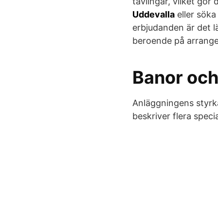
tävlingar, vilket gör 
Uddevalla
eller sök
erbjudanden är det l
beroende på arrang
Banor och
Anläggningens styrk
beskriver flera speci