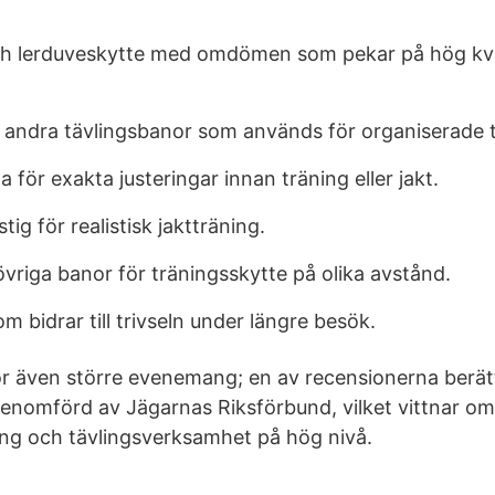
h lerduveskytte med omdömen som pekar på hög kva
 andra tävlingsbanor som används för organiserade t
 för exakta justeringar innan träning eller jakt.
ig för realistisk jaktträning.
övriga banor för träningsskytte på olika avstånd.
m bidrar till trivseln under längre besök.
 även större evenemang; en av recensionerna berät
genomförd av Jägarnas Riksförbund, vilket vittnar o
ing och tävlingsverksamhet på hög nivå.