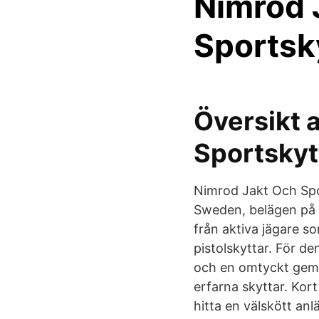
Nimrod 
Sportsk
Översikt 
Sportskyt
Nimrod Jakt Och Spor
Sweden, belägen på N
från aktiva jägare so
pistolskyttar. För d
och en omtyckt gemens
erfarna skyttar. Kort 
hitta en välskött anl