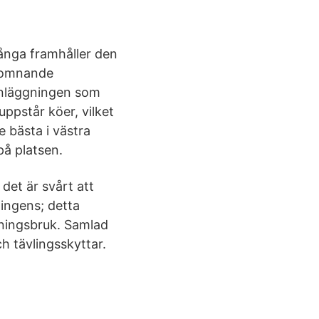
ånga framhåller den
lkomnande
anläggningen som
uppstår köer, vilket
 bästa i västra
å platsen.
det är svårt att
ningens; detta
äningsbruk. Samlad
h tävlingsskyttar.