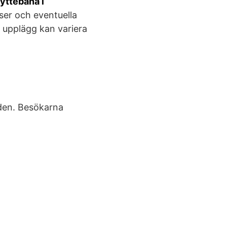
yttebana i
ser och eventuella
h upplägg kan variera
rden. Besökarna