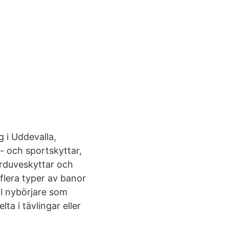
 i Uddevalla,
- och sportskyttar,
lerduveskyttar och
flera typer av banor
äl nybörjare som
ta i tävlingar eller