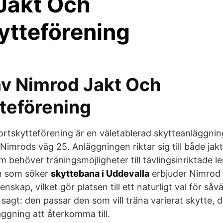
Jakt Och
ytteförening
av Nimrod Jakt Och
teförening
tskytteförening är en väletablerad skytteanläggning
imrods väg 25. Anläggningen riktar sig till både jakt
m behöver träningsmöjligheter till tävlingsinriktade 
en som söker
skyttebana i Uddevalla
erbjuder Nimrod 
kap, vilket gör platsen till ett naturligt val för såv
sagt: den passar den som vill träna varierat skytte, del
äggning att återkomma till.