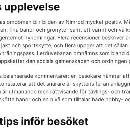
 upplevelse
as omdömen blir bilden av Nimrod mycket positiv. M
gen, fina banor och grönytor samt ett varmt och vä
 gentemot nykomlingar. Flera recensioner beskriver 
 jakt och sportskytte, och flera uppger att det sällan 
a träningspass. Lerduvebanan omnämns som bland de
 uppskattar den sociala gemenskapen och ordningen p
a balanserade kommentarer: en besökare nämner att 
onstaterar att det snarare är skyttens fel än anlägg
a är utmanande men rättvisande för tävlings- och tr
lskötta banor och en nivå som tilltalar både hobby- oc
tips inför besöket