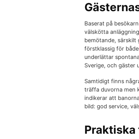
Gästernas
Baserat på besökarn
välskötta anläggnin
bemötande, särskilt
förstklassig för både
underlättar spontan
Sverige, och gäster
Samtidigt finns någr
träffa duvorna men k
indikerar att banorn
bild: god service, vä
Praktiska 