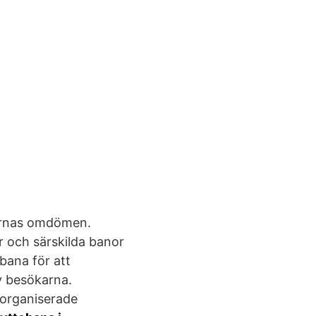
karnas omdömen.
r och särskilda banor
bana för att
v besökarna.
lorganiserade