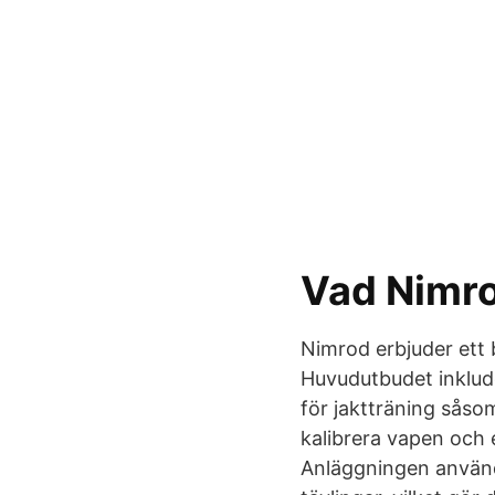
Vad Nimro
Nimrod erbjuder ett
Huvudutbudet inklude
för jaktträning såso
kalibrera vapen och 
Anläggningen använd