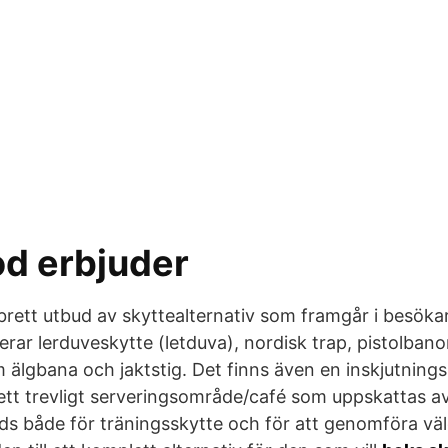
d erbjuder
 brett utbud av skyttealternativ som framgår i besö
rar lerduveskytte (letduva), nordisk trap, pistolbano
m älgbana och jaktstig. Det finns även en inskjutnings
ett trevligt serveringsområde/café som uppskattas a
s både för träningsskytte och för att genomföra vä