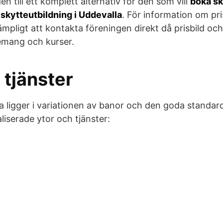
den till ett komplett alternativ för den som vill
boka sk
a
skytteutbildning i Uddevalla
. För information om pri
ämpligt att kontakta föreningen direkt då prisbild oc
emang och kurser.
 tjänster
a ligger i variationen av banor och den goda standa
aliserade ytor och tjänster: