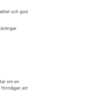
litet och god
ävlingar.
tar om en
m förmågan att