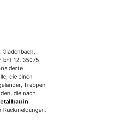
in Gladenbach,
r bhf 12, 35075
hneiderte
le, die einen
geländer, Treppen
nden, die nach
etallbau in
en Rückmeldungen.