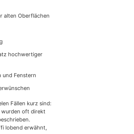
r alten Oberflächen
g
satz hochwertiger
n und Fenstern
derwünschen
en Fällen kurz sind:
wurden oft direkt
beschrieben.
ffi lobend erwähnt,