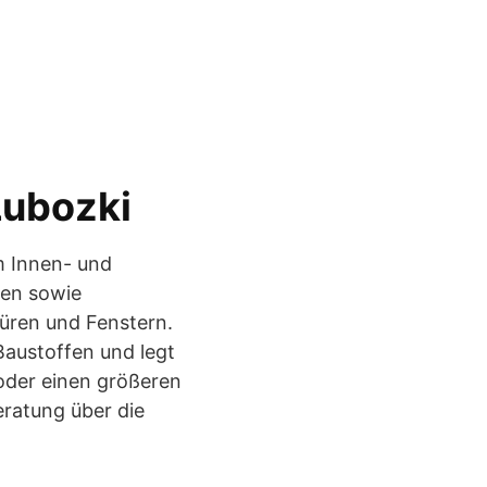
Lubozki
m Innen- und
den sowie
üren und Fenstern.
Baustoffen und legt
 oder einen größeren
eratung über die