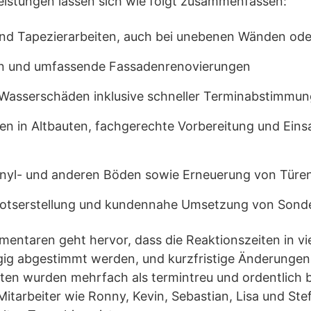
eistungen lassen sich wie folgt zusammenfassen:
und Tapezierarbeiten, auch bei unebenen Wänden ode
n und umfassende Fassadenrenovierungen
 Wasserschäden inklusive schneller Terminabstimmun
en in Altbauten, fachgerechte Vorbereitung und Ein
inyl- und anderen Böden sowie Erneuerung von Türe
botserstellung und kundennahe Umsetzung von Son
taren geht hervor, dass die Reaktionszeiten in viel
ig abgestimmt werden, und kurzfristige Änderungen 
iten wurden mehrfach als termintreu und ordentlich 
tarbeiter wie Ronny, Kevin, Sebastian, Lisa und Ste