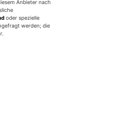
diesem Anbieter nach
sliche
nd
oder spezielle
ngefragt werden; die
r.